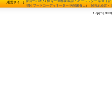
保育士の求人
(
保育士
幼稚園教諭
ベビーシッター
学童保育
[運営サイト]
理師
フードコーディネーター
病院栄養士
)
保育所経営
・
Copyrig